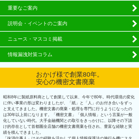
重要なご案内
説明会・イベントのご案内
ニュース・マスコミ掲載
情報漏洩対策コラム
おかげ様で創業80年。
安心の機密文書廃棄
昭和8年に製紙原料商として創業して以来、今年で80年。時代環境の変化
に伴い事業の形は変わりましたが、「紙」と「人」のお付き合いをずっ
と支えてきました。機密文書の廃棄・処理を専門に行うようになったの
は30年以上前になります。「機密文書」「個人情報」という言葉が一般
化していない時代。大手金融機関との取引をきっかけに、以降その下請
け的存在として首都圏全店舗の機密文書廃棄を任され、豊富な経験と実
績を積んできました。
「抹消仕事人」はその経験を活かして個人情報保護法の施行を機にスタ