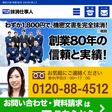
機密文書 廃棄/処理【抹消仕事人】