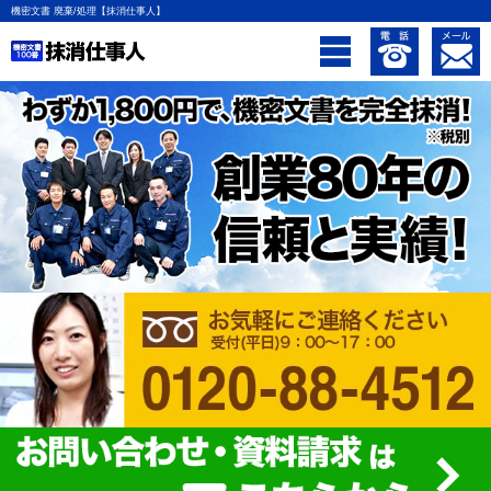
機密文書 廃棄/処理【抹消仕事人】