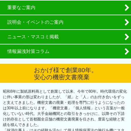
重要なご案内
説明会・イベントのご案内
ニュース・マスコミ掲載
情報漏洩対策コラム
おかげ様で創業80年。
安心の機密文書廃棄
昭和8年に製紙原料商として創業して以来、今年で80年。時代環境の変化
に伴い事業の形は変わりましたが、「紙」と「人」のお付き合いをずっ
と支えてきました。機密文書の廃棄・処理を専門に行うようになったの
は30年以上前になります。「機密文書」「個人情報」という言葉が一般
化していない時代。大手金融機関との取引をきっかけに、以降その下請
け的存在として首都圏全店舗の機密文書廃棄を任され、豊富な経験と実
績を積んできました。
「抹消仕事人」はその経験を活かして個人情報保護法の施行を機にスタ