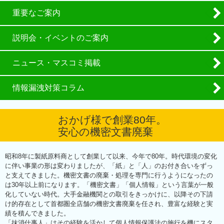
重要なご案内
説明会・イベントのご案内
ニュース・マスコミ掲載
情報漏洩対策コラム
おかげ様で創業80年。
安心の機密文書廃棄
昭和8年に製紙原料商として創業して以来、今年で80年。時代環境の変化
に伴い事業の形は変わりましたが、「紙」と「人」のお付き合いをずっ
と支えてきました。機密文書の廃棄・処理を専門に行うようになったの
は30年以上前になります。「機密文書」「個人情報」という言葉が一般
化していない時代。大手金融機関との取引をきっかけに、以降その下請
け的存在として首都圏全店舗の機密文書廃棄を任され、豊富な経験と実
績を積んできました。
「抹消仕事人」はその経験を活かして個人情報保護法の施行を機にスタ