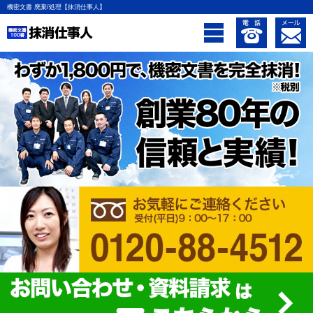
機密文書 廃棄/処理【抹消仕事人】