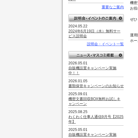
機密
重要なご案内
お役
ぜひ
2024.05.22
2024年6月19日（水）無料サー
運用
ビス説明会
ホー
説明会・イベント一覧
2026.05.01
自販機設置キャンペーン実施
中！！
2026.01.05
書類保管キャンペーンのお知らせ
2025.09.01
機密文書回収BOX無料お試しキ
ャンペーン
2025.08.25
わくわく仕事人通信9月号【2025
年】
2025.05.01
自販機設置キャンペーン実施