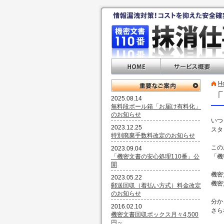
H
「
2025.08.14
無料段ボール箱「お届け有料化」
のお知らせ
いつ
2023.12.25
スタ
特別廃棄手数料改定のお知らせ
この
2023.09.04
「機密文書の安心処理110番」公
「機
開
機密
2023.05.22
機密
郵送回収（着払い方式）料金改定
のお知らせ
分か
2016.02.10
さら
機密文書回収ボックス月々4,500
円～