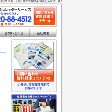
処理110番」公開 ｜機密文書(廃棄/処理)なら抹消仕事人