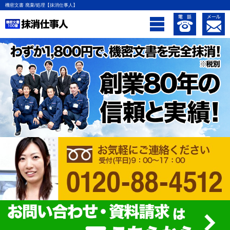
機密文書 廃棄/処理【抹消仕事人】