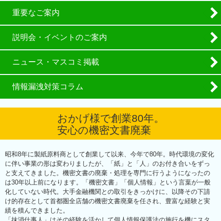
重要なご案内
説明会・イベントのご案内
ニュース・マスコミ掲載
情報漏洩対策コラム
おかげ様で創業80年。
安心の機密文書廃棄
昭和8年に製紙原料商として創業して以来、今年で80年。時代環境の変化
に伴い事業の形は変わりましたが、「紙」と「人」のお付き合いをずっ
と支えてきました。機密文書の廃棄・処理を専門に行うようになったの
は30年以上前になります。「機密文書」「個人情報」という言葉が一般
化していない時代。大手金融機関との取引をきっかけに、以降その下請
け的存在として首都圏全店舗の機密文書廃棄を任され、豊富な経験と実
績を積んできました。
「抹消仕事人」はその経験を活かして個人情報保護法の施行を機にスタ