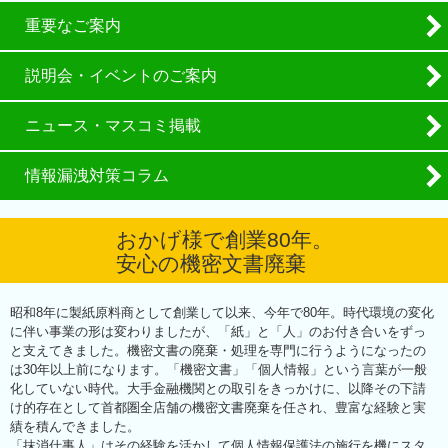
重要なご案内
説明会・イベントのご案内
ニュース・マスコミ掲載
情報漏洩対策コラム
おかげ様で創業80年。
安心の機密文書廃棄
昭和8年に製紙原料商として創業して以来、今年で80年。時代環境の変化
に伴い事業の形は変わりましたが、「紙」と「人」のお付き合いをずっ
と支えてきました。機密文書の廃棄・処理を専門に行うようになったの
は30年以上前になります。「機密文書」「個人情報」という言葉が一般
化していない時代。大手金融機関との取引をきっかけに、以降その下請
け的存在として首都圏全店舗の機密文書廃棄を任され、豊富な経験と実
績を積んできました。
「抹消仕事人」はその経験を活かして個人情報保護法の施行を機にスタ