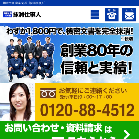
機密文書 廃棄/処理【抹消仕事人】