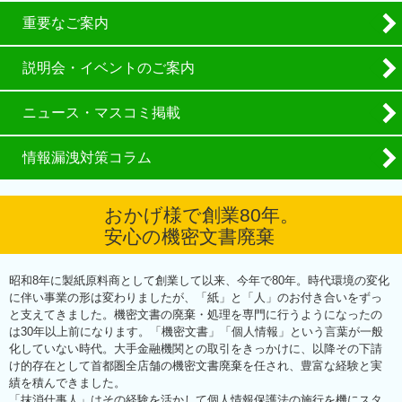
重要なご案内
説明会・イベントのご案内
ニュース・マスコミ掲載
情報漏洩対策コラム
おかげ様で創業80年。
安心の機密文書廃棄
昭和8年に製紙原料商として創業して以来、今年で80年。時代環境の変化
に伴い事業の形は変わりましたが、「紙」と「人」のお付き合いをずっ
と支えてきました。機密文書の廃棄・処理を専門に行うようになったの
は30年以上前になります。「機密文書」「個人情報」という言葉が一般
化していない時代。大手金融機関との取引をきっかけに、以降その下請
け的存在として首都圏全店舗の機密文書廃棄を任され、豊富な経験と実
績を積んできました。
「抹消仕事人」はその経験を活かして個人情報保護法の施行を機にスタ