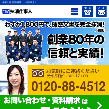
機密文書 廃棄/処理【抹消仕事人】