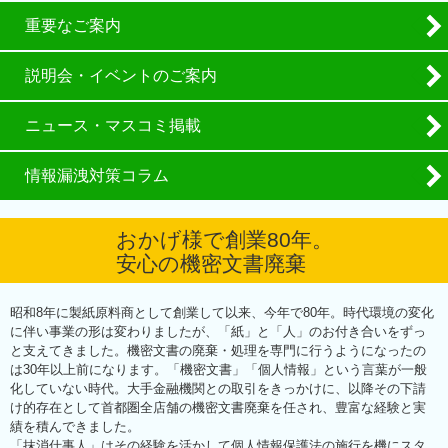
重要なご案内
説明会・イベントのご案内
ニュース・マスコミ掲載
情報漏洩対策コラム
おかげ様で創業80年。
安心の機密文書廃棄
昭和8年に製紙原料商として創業して以来、今年で80年。時代環境の変化
に伴い事業の形は変わりましたが、「紙」と「人」のお付き合いをずっ
と支えてきました。機密文書の廃棄・処理を専門に行うようになったの
は30年以上前になります。「機密文書」「個人情報」という言葉が一般
化していない時代。大手金融機関との取引をきっかけに、以降その下請
け的存在として首都圏全店舗の機密文書廃棄を任され、豊富な経験と実
績を積んできました。
「抹消仕事人」はその経験を活かして個人情報保護法の施行を機にスタ