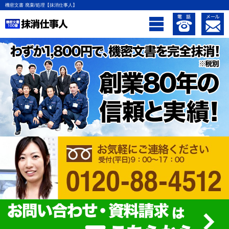
機密文書 廃棄/処理【抹消仕事人】