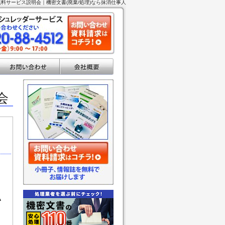
）無料サービス説明会｜機密文書(廃棄/処理)なら抹消仕事人
会
い