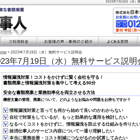
2023年7月19日（水
ome
> 2023年7月19日（水）無料サービス説明会
023年7月19日（水）無料サービス説明
情報漏洩対策！コストをかけずに賢く会社を守る！
書類廃棄と情報漏洩対策を集中して考える90分
安全な書類廃棄と業務効率化を両立させる方法
機密文書の管理、廃棄について、どのようなお悩みや問題をお持ちですか？
情報漏洩対策と言っても何から始めて良いのかわからない
自社で対策をしているが、もっと効果的な運用を検討したい
なるべくコストをかけずに、情報漏洩を防止する仕組みを作りた
抹消仕事人のサービス内容について一通り理解したい
本当に業務改善・コスト削減につながるのか試算してみたい