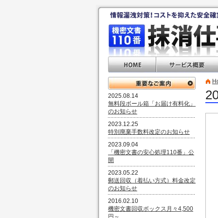
H
2
2025.08.14
無料段ボール箱「お届け有料化」
のお知らせ
2023.12.25
特別廃棄手数料改定のお知らせ
2023.09.04
「機密文書の安心処理110番」公
開
2023.05.22
郵送回収（着払い方式）料金改定
のお知らせ
2016.02.10
機密文書回収ボックス月々4,500
円～