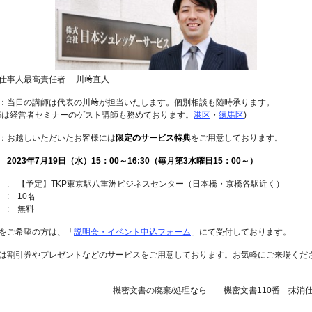
仕事人最高責任者 川﨑直人
：当日の講師は代表の川﨑が担当いたします。個別相談も随時承ります。
崎は経営者セミナーのゲスト講師も務めております。
港区
・
練馬区
)
：お越しいただいたお客様には
限定のサービス特典
をご用意しております。
 2023年7月19日
（水）15：00～16:30（毎月第3水曜日15：00～）
 : 【予定】TKP東京駅八重洲ビジネスセンター（日本橋・京橋各駅近く）
 : 10名
 : 無料
をご希望の方は、「
説明会・イベント申込フォーム
」にて受付しております。
は割引券やプレゼントなどのサービスをご用意しております。お気軽にご来場くだ
機密文書の廃棄/処理なら 機密文書110番 抹消